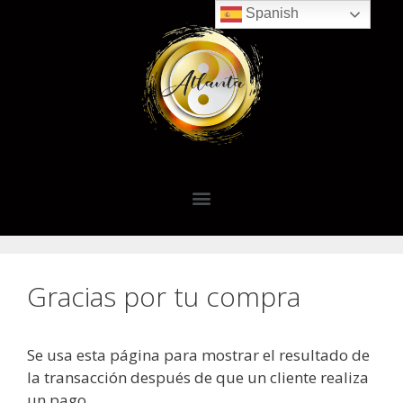
Spanish
Gracias por tu compra
Se usa esta página para mostrar el resultado de
la transacción después de que un cliente realiza
un pago.